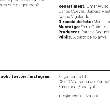
 nostra percepció sobre les
ictes que es generen?
Repartiment:
Omar Ayuso,
Carlos Cuevas, Bàrbara Mes
Nacho Vigalondo
Direcció de foto:
Manu Le
Muntatge:
Frank Gutiérrez
Productor:
Patricia Sagués
Públic:
A partir de 16 anys
book
/
twitter
/
instagram
Plaça Jaume I, 1
08720 Vilafranca del Pened
Barcelona (Espanya)
info@mostfestival.cat