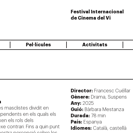
Festival Internacional
de Cinema del Vi
Pel·lícules
Activitats
Director:
Francesc Cuéllar
Gènere:
Drama, Suspens
a
Any:
2025
es masclistes dividit en
Guió:
Bàrbara Mestanza
ependents en els quals els
Durada:
78 min
en els rols dels
País:
Espanya
e contrari. Fins a quin punt
Idiomes:
Català, castellà