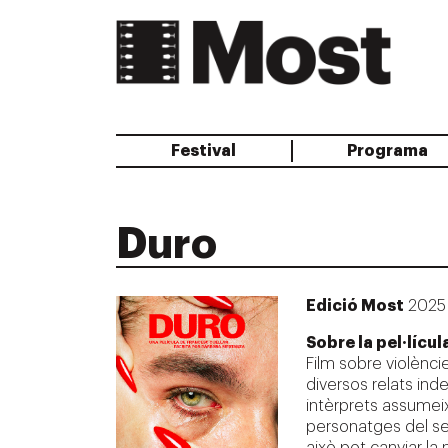
Festival
Programa
Gran Reserva
Duro
Edició Most
2025
Sobre la pel·lícul
Film sobre violènci
diversos relats ind
intèrprets assumeix
personatges del sex