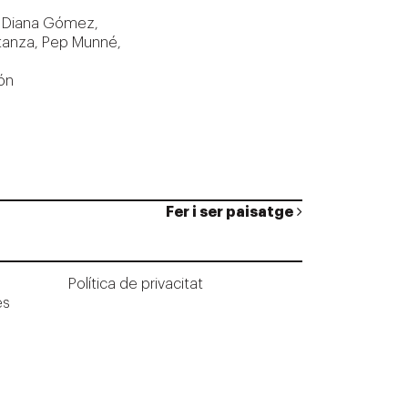
 Diana Gómez,
tanza, Pep Munné,
ón
Fer i ser paisatge
Política de privacitat
ès