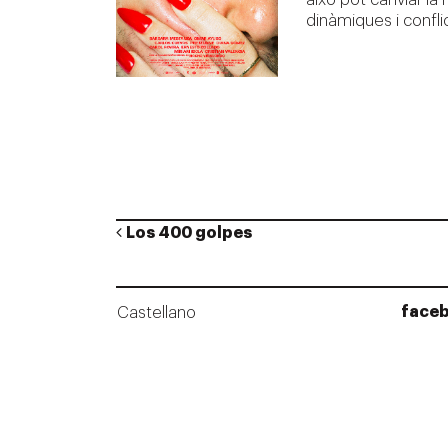
això pot canviar la
dinàmiques i confl
Post navigation
Los 400 golpes
face
Castellano