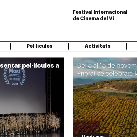
Festival Internacional
de Cinema del Vi
Pel·lícules
Activitats
entar pel·lícules a
Del 5 al 15 de novemb
Priorat se celebrarà
Llegir més