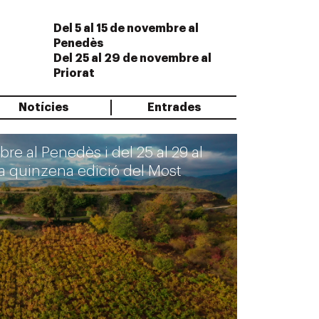
Del 5 al 15 de novembre al
Penedès
Del 25 al 29 de novembre al
Priorat
Notícies
Entrades
re al Penedès i del 25 al 29 al
 la quinzena edició del Most