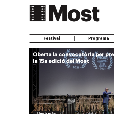
Festival
Programa
Oberta la convocatòria per pres
la 15a edició del Most
Llegir més