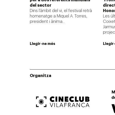
del sector
direc
Dins l’àmbit del vi, el festival retrà
Honor
homenatge a Miquel A. Torres,
Les úl
president i ànima...
Coixet
Jarmus
project
Llegir-ne més
Llegir
Organitza