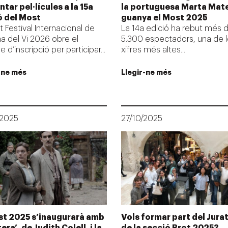
tar pel·lícules a la 15a
la portuguesa Marta Mat
ó del Most
guanya el Most 2025
t Festival Internacional de
La 14a edició ha rebut més 
 del Vi 2026 obre el
5.300 espectadors, una de 
 d’inscripció per participar...
xifres més altes...
-ne més
Llegir-ne més
/2025
27/10/2025
st 2025 s’inaugurarà amb
Vols formar part del Jura
era’, de Judith Colell, i la
de la secció Brot 2025?