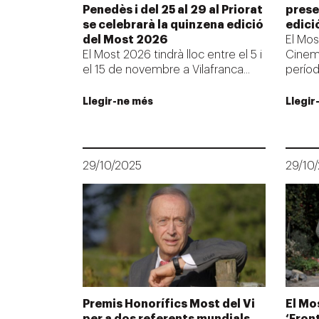
Penedès i del 25 al 29 al Priorat
presen
se celebrarà la quinzena edició
edici
del Most 2026
El Mos
El Most 2026 tindrà lloc entre el 5 i
Cinema
el 15 de novembre a Vilafranca...
període
Llegir-ne més
Llegir
29/10/2025
29/10
Premis Honorífics Most del Vi
El Mo
per a dos referents mundials
‘Front