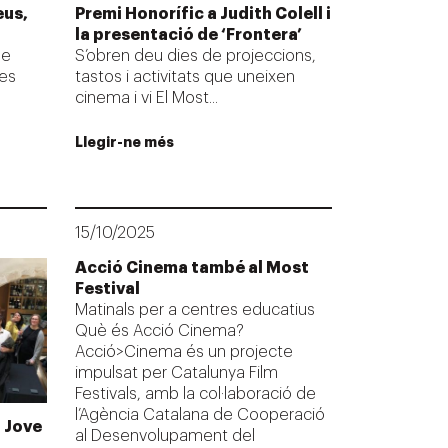
eus,
Premi Honorífic a Judith Colell i
la presentació de ‘Frontera’
de
S’obren deu dies de projeccions,
les
tastos i activitats que uneixen
cinema i vi El Most...
Llegir-ne més
15/10/2025
Acció Cinema també al Most
Festival
Matinals per a centres educatius
Què és Acció Cinema?
Acció>Cinema és un projecte
impulsat per Catalunya Film
Festivals, amb la col·laboració de
l’Agència Catalana de Cooperació
t Jove
al Desenvolupament del