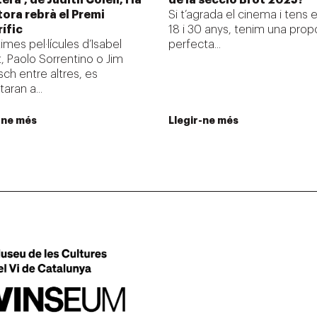
tora rebrà el Premi
Si t’agrada el cinema i tens 
ífic
18 i 30 anys, tenim una prop
times pel·lícules d’Isabel
perfecta...
, Paolo Sorrentino o Jim
ch entre altres, es
aran a...
-ne més
Llegir-ne més