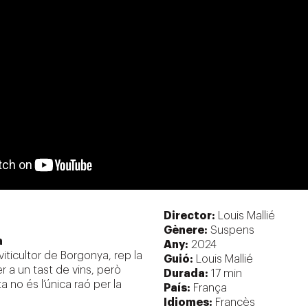
Director:
Louis Mallié
Gènere:
Suspens
a
Any:
2024
viticultor de Borgonya, rep la
Guió:
Louis Mallié
r a un tast de vins, però
Durada:
17 min
no és l’única raó per la
País:
França
Idiomes:
Francès