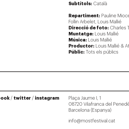
Subtítols:
Català
Repartiment:
Pauline Mioc
Follin Arbelet, Louis Mallié
Direcció de foto:
Charles 
Muntatge:
Louis Mallié
Música:
Louis Mallié
Productor:
Louis Mallié & A
Públic:
Tots els públics
book
/
twitter
/
instagram
Plaça Jaume I, 1
08720 Vilafranca del Pened
Barcelona (Espanya)
info@mostfestival.cat