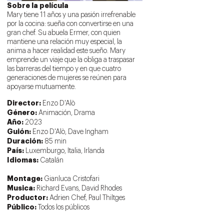
Sobre la película
Mary tiene 11 años y una pasión irrefrenable
por la cocina: sueña con convertirse en una
gran chef. Su abuela Ermer, con quien
mantiene una relación muy especial, la
anima a hacer realidad este sueño. Mary
emprende un viaje que la obliga a traspasar
las barreras del tiempo y en que cuatro
generaciones de mujeres se reúnen para
apoyarse mutuamente.
Director:
Enzo D'Alò
Género:
Animación, Drama
Año:
2023
Guión:
Enzo D'Alò, Dave Ingham
Duración:
85 min
País:
Luxemburgo, Italia, Irlanda
Idiomas:
Catalán
Montage:
Gianluca Cristofari
Musica:
Richard Evans, David Rhodes
Productor:
Adrien Chef, Paul Thiltges
Público:
Todos los públicos