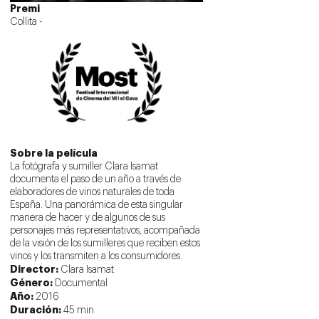
Premi
Collita -
Sobre la película
La fotógrafa
y sumiller
Clara
Isamat
documenta
el paso
de un año
a través
de
elaboradores de
vinos
naturales
de toda
España
.
Una
panorámica
de esta singular
manera
de hacer y
de algunos de sus
personajes
más representativos
, acompañada
de la visión
de los sumilleres
que reciben
estos
vinos
y los
transmiten
a los consumidores
.
Director:
Clara Isamat
Género:
Documental
Año:
2016
Duración:
45 min