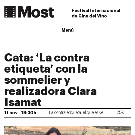
Festival Internacional
de Cine del Vino
Menú
Cata: ‘La contra
etiqueta’ con la
sommelier y
realizadora Clara
Isamat
11
nov -
19:30
h
La contra etiqueta, el que es veu i el que es beu
25€