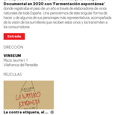
Documental en 2020 con ‘Fermentación espontánea’
,
donde registraba el paso de un año a través de elaboradores de vinos
naturales de toda España. Una panorámica de esta singular forma de
hacer y de algunos de sus personajes más representativos, acompañada
de la visión de los sumilleres que reciben estos vinos y los transmiten a
los consumidores.
Entrada
DIRECCIÓN
VINSEUM
Plaza Jaume I, 1
Vilafranca del Penedès
PELÍCULAS
La contra etiqueta, el que es veu i el que es beu